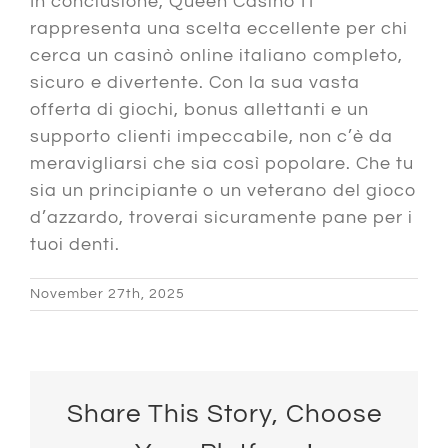
In conclusione, Queen Casino IT
rappresenta una scelta eccellente per chi
cerca un casinò online italiano completo,
sicuro e divertente. Con la sua vasta
offerta di giochi, bonus allettanti e un
supporto clienti impeccabile, non c’è da
meravigliarsi che sia così popolare. Che tu
sia un principiante o un veterano del gioco
d’azzardo, troverai sicuramente pane per i
tuoi denti.
November 27th, 2025
Share This Story, Choose