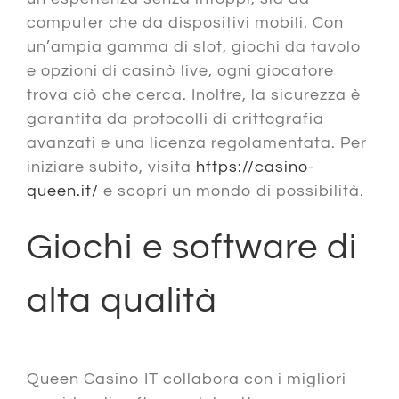
computer che da dispositivi mobili. Con
un’ampia gamma di slot, giochi da tavolo
e opzioni di casinò live, ogni giocatore
trova ciò che cerca. Inoltre, la sicurezza è
garantita da protocolli di crittografia
avanzati e una licenza regolamentata. Per
iniziare subito, visita
https://casino-
queen.it/
e scopri un mondo di possibilità.
Giochi e software di
alta qualità
Queen Casino IT collabora con i migliori