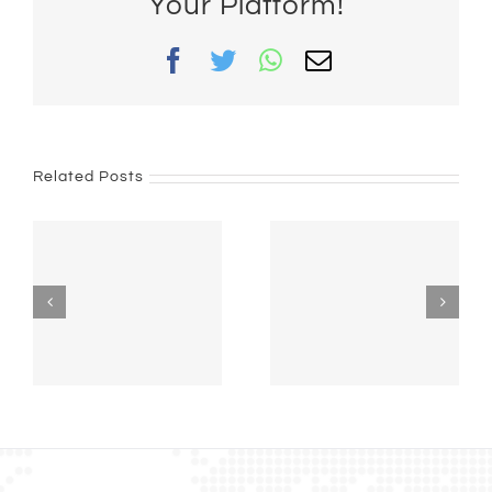
Your Platform!
Facebook
Twitter
WhatsApp
Email
Waarom
Related Posts
Amobet
Beef
Casino NL
Casino DE
de beste
–
keuze is
Spielspaß
voor
mit Biss!
online
gokkers